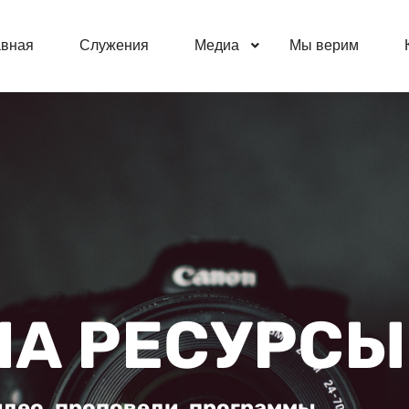
авная
Служения
Медиа
Мы верим
А РЕСУРСЫ
идео, проповеди, программы