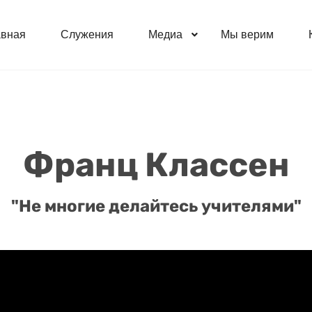
авная
Служения
Медиа
Мы верим
Франц Классен
"Не многие делайтесь учителями"