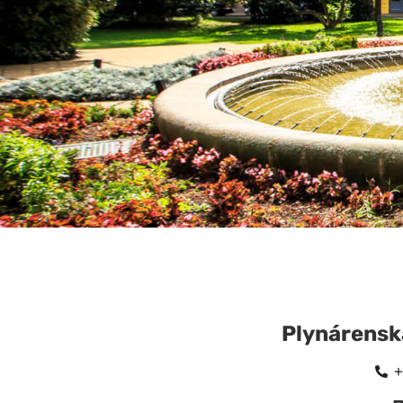
Plynárenská
+