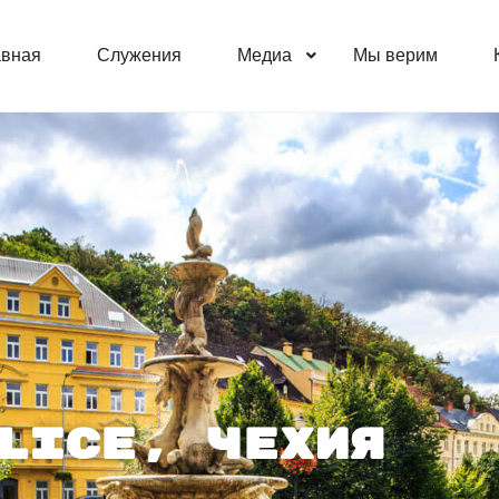
авная
Служения
Медиа
Мы верим
lice, Чехия